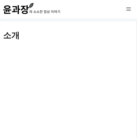
컨
메
텐
츠
뉴
소개
로
건
너
뛰
기