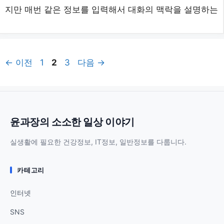
지만 매번 같은 정보를 입력해서 대화의 맥락을 설명하는
페
페
페
←
이전
1
2
3
다음
→
이
이
이
지
지
지
윤과장의 소소한 일상 이야기
실생활에 필요한 건강정보, IT정보, 일반정보를 다룹니다.
카테고리
인터넷
SNS