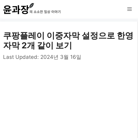
컨
메
텐
츠
뉴
쿠팡플레이 이중자막 설정으로 한영
로
자막 2개 같이 보기
건
Last Updated:
2024년 3월 16일
너
뛰
기