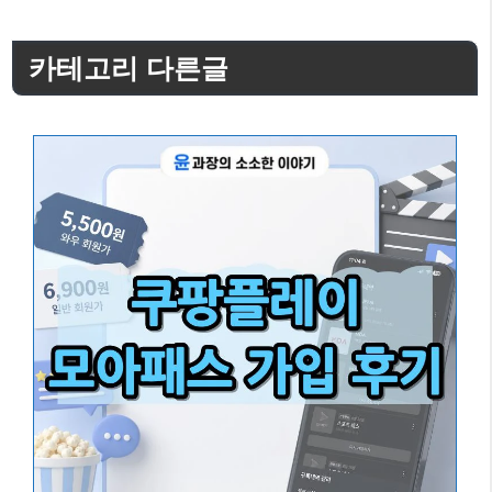
테
고
카테고리 다른글
리