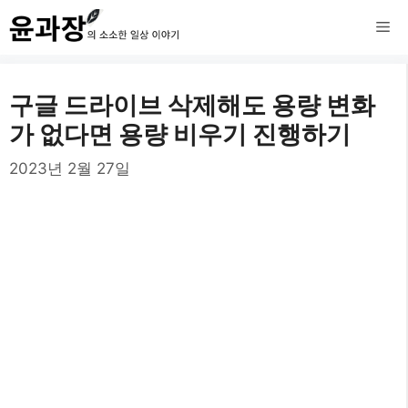
컨
메
텐
츠
뉴
구글 드라이브 삭제해도 용량 변화
로
가 없다면 용량 비우기 진행하기
건
2023년 2월 27일
너
뛰
기