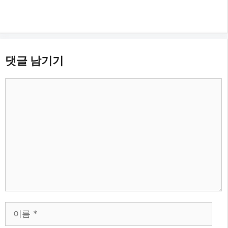
댓글 남기기
댓
글
이
름