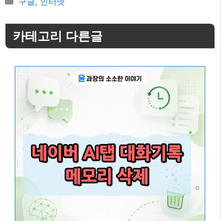
구글
,
인터넷
테
고
카테고리 다른글
리