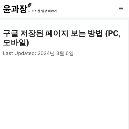
컨
메
텐
츠
뉴
구글 저장된 페이지 보는 방법 (PC,
로
모바일)
건
Last Updated:
2024년 3월 6일
너
뛰
기