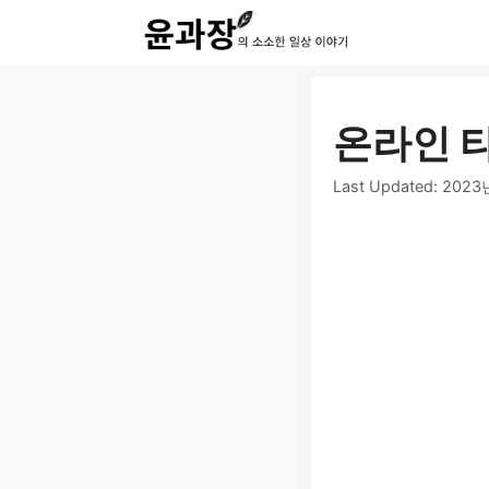
컨
텐
츠
로
온라인 
건
Last Updated:
2023
너
뛰
기