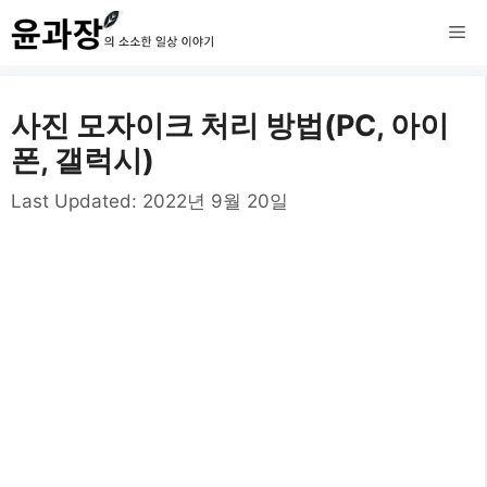
컨
메
텐
츠
뉴
사진 모자이크 처리 방법(PC, 아이
로
폰, 갤럭시)
건
Last Updated:
2022년 9월 20일
너
뛰
기