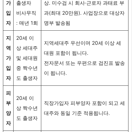
가
출생자
상. 미수검 시 회사·근로자 과태료 부
입
비사무직
과(최대 20만원). 사업장으로 대상자
자
: 매년 1회
명부 발송됨​
지
20세 이
지역세대주 우선이며 20세 이상 세
역
상 세대주
대원 포함이 됩니다.
가
및 세대원
전자문서 또는 우편으로 검진표 발송​
입
중 짝수년
이 됩니다.
자
도 출생자
피
20세 이
부
직장가입자 피부양자 포함이 되고 세
상 짝수년
양
대주와 동일 기준 적용​됩니다.
도 출생자
자