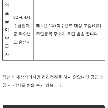
의
료
20~64세
급
수급권자
매 2년 1회(짝수년도 대상 포함)이며
여
중 짝수년
주민등록 주소지 우편 발송 됩니다.
수
도 출생자
급
자
작년에 대상자이지만 건간검진을 하지 않았다면 공단 신
청 시 검사를 받을 수가 있습니다.