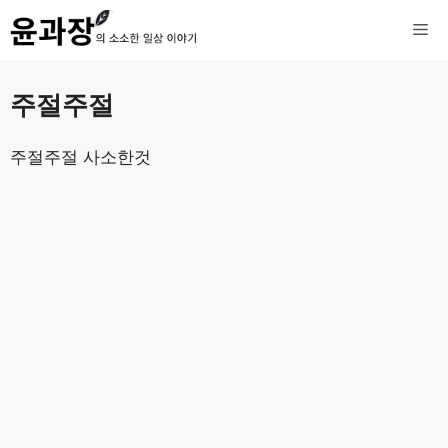
컨
메
텐
츠
뉴
주절주절
로
건
주절주절 사소한것
너
뛰
기