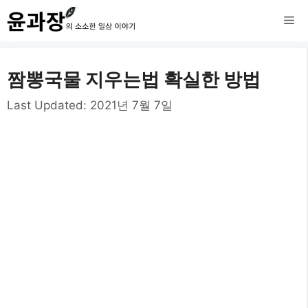
컨
메
텐
츠
뉴
짬뽕국물 지우는법 확실한 방법
로
건
Last Updated:
2021년 7월 7일
너
뛰
기