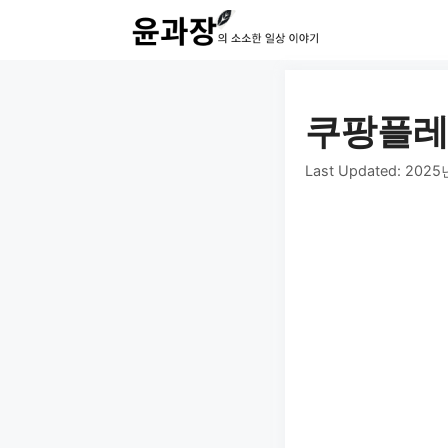
컨
텐
츠
로
쿠팡플레이
건
Last Updated:
2025
너
뛰
기