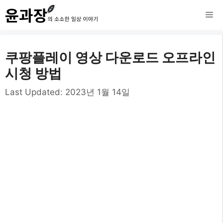
컨
메
텐
츠
뉴
쿠팡플레이 영상 다운로드 오프라인
로
시청 방법
건
Last Updated:
2023년 1월 14일
너
뛰
기