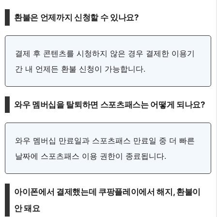
환불은 언제까지 신청할 수 있나요?
결제 후 콘텐츠를 시청하지 않은 경우 결제한 이용기
간 내 언제든 환불 신청이 가능합니다.
와우 멤버십을 탈퇴하면 스포츠패스는 어떻게 되나요?
와우 멤버십 만료일과 스포츠패스 만료일 중 더 빠른
날짜에 스포츠패스 이용 권한이 종료됩니다.
아이폰에서 결제했는데 쿠팡플레이에서 해지, 환불이
안 돼요