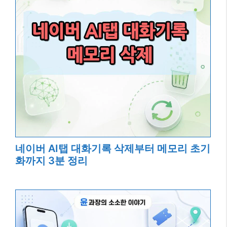
네이버 AI탭 대화기록 삭제부터 메모리 초기
화까지 3분 정리