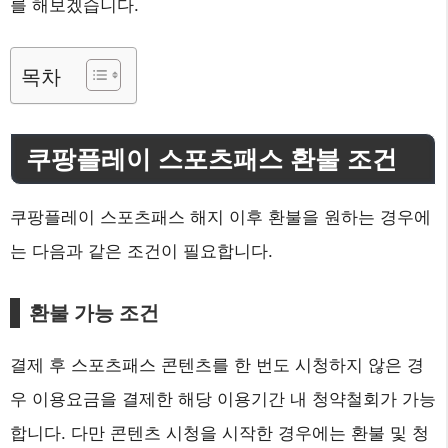
를 해보겠습니다.
목차
쿠팡플레이 스포츠패스 환불 조건
쿠팡플레이 스포츠패스 해지 이후 환불을 원하는 경우에
는 다음과 같은 조건이 필요합니다.
환불 가능 조건
결제 후 스포츠패스 콘텐츠를 한 번도 시청하지 않은 경
우 이용요금을 결제한 해당 이용기간 내 청약철회가 가능
합니다. 다만 콘텐츠 시청을 시작한 경우에는 환불 및 청