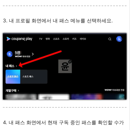
3. 내 프로필 화면에서 내 패스 메뉴를 선택하세요.
4. 내 패스 화면에서 현재 구독 중인 패스를 확인할 수가