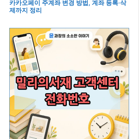
카카오페이 주계좌 변경 방법, 계좌 등록·삭
제까지 정리