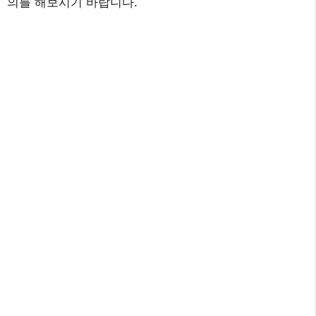
의를 해보시기 바랍니다.