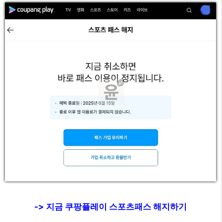
-> 지금 쿠팡플레이 스포츠패스 해지하기