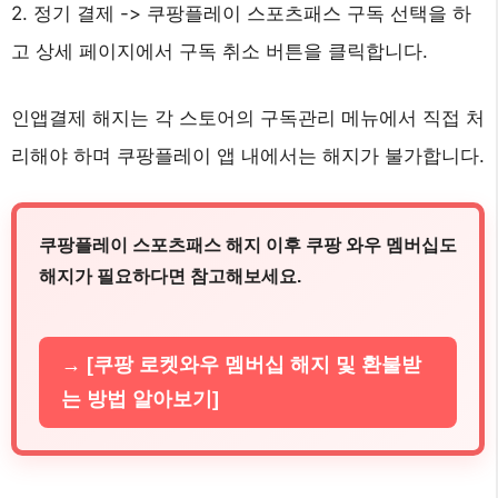
2. 정기 결제 -> 쿠팡플레이 스포츠패스 구독 선택을 하
고 상세 페이지에서 구독 취소 버튼을 클릭합니다.
인앱결제 해지는 각 스토어의 구독관리 메뉴에서 직접 처
리해야 하며 쿠팡플레이 앱 내에서는 해지가 불가합니다.
쿠팡플레이 스포츠패스 해지 이후 쿠팡 와우 멤버십도 
해지가 필요하다면 참고해보세요.
→ [쿠팡 로켓와우 멤버십 해지 및 환불받
는 방법 알아보기]