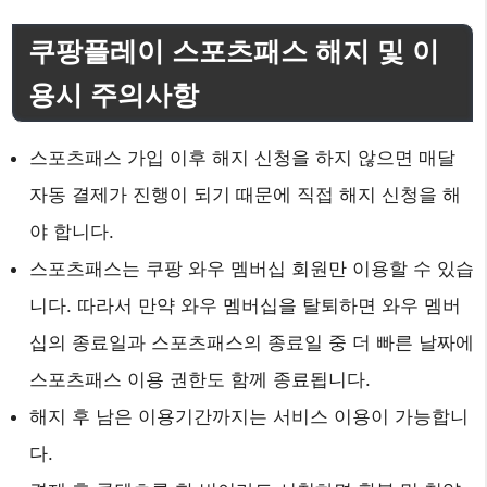
쿠팡플레이 스포츠패스 해지 및 이
용시 주의사항
스포츠패스 가입 이후 해지 신청을 하지 않으면 매달
자동 결제가 진행이 되기 때문에 직접 해지 신청을 해
야 합니다.
스포츠패스는 쿠팡 와우 멤버십 회원만 이용할 수 있습
니다. 따라서 만약 와우 멤버십을 탈퇴하면 와우 멤버
십의 종료일과 스포츠패스의 종료일 중 더 빠른 날짜에
스포츠패스 이용 권한도 함께 종료됩니다.
해지 후 남은 이용기간까지는 서비스 이용이 가능합니
다.