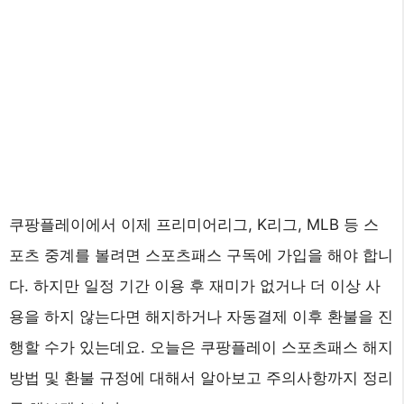
쿠팡플레이에서 이제 프리미어리그, K리그, MLB 등 스
포츠 중계를 볼려면 스포츠패스 구독에 가입을 해야 합니
다. 하지만 일정 기간 이용 후 재미가 없거나 더 이상 사
용을 하지 않는다면 해지하거나 자동결제 이후 환불을 진
행할 수가 있는데요. 오늘은 쿠팡플레이 스포츠패스 해지
방법 및 환불 규정에 대해서 알아보고 주의사항까지 정리