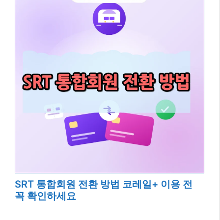
SRT 통합회원 전환 방법 코레일+ 이용 전
꼭 확인하세요