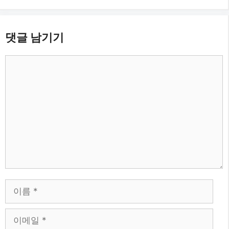
댓글 남기기
댓
글
이
름
이