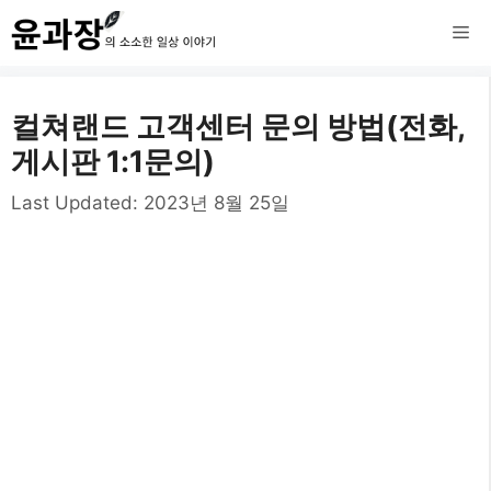
컨
메
텐
츠
뉴
컬쳐랜드 고객센터 문의 방법(전화,
로
게시판 1:1문의)
건
Last Updated:
2023년 8월 25일
너
뛰
기