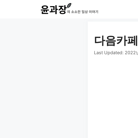
컨
텐
츠
로
다음카페
건
Last Updated:
2022
너
뛰
기