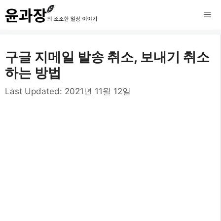
컨
메
텐
츠
뉴
구글 지메일 발송 취소, 보내기 취소
로
하는 방법
건
Last Updated:
2021년 11월 12일
너
뛰
기