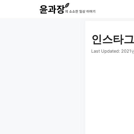
컨
텐
츠
로
인스타그
건
Last Updated:
2021
너
뛰
기