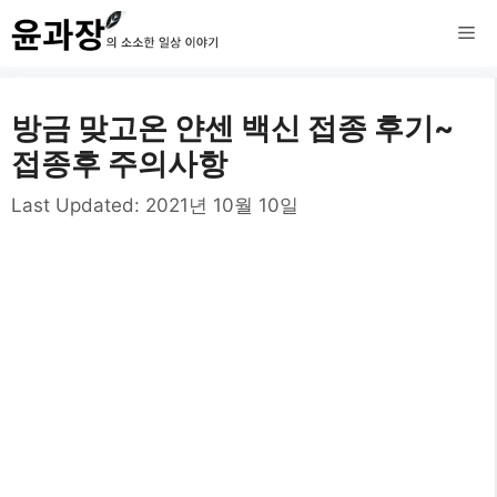
컨
메
텐
츠
뉴
방금 맞고온 얀센 백신 접종 후기~
로
접종후 주의사항
건
Last Updated:
2021년 10월 10일
너
뛰
기