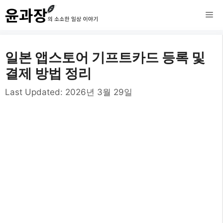
컨
메
텐
츠
뉴
일본 앱스토어 기프트카드 등록 및
로
결제 방법 정리
건
Last Updated:
2026년 3월 29일
너
뛰
기