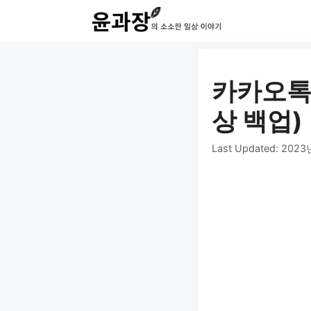
컨
텐
츠
로
카카오톡 
건
상 백업)
너
Last Updated:
2023
뛰
기