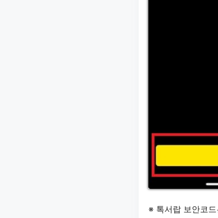
※ 톡서랍 보안코드