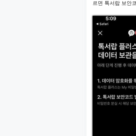
르면 톡서랍 보안코