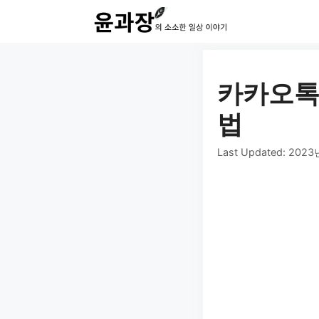
컨
텐
츠
로
카카오톡
건
법
너
Last Updated:
2023
뛰
기