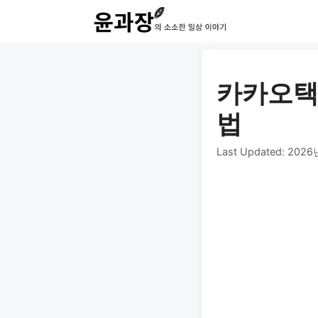
컨
텐
츠
로
카카오택
건
법
너
Last Updated:
2026
뛰
기