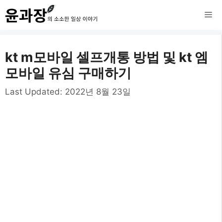
컨
메
텐
츠
뉴
kt m모바일 셀프개통 방법 및 kt 엠
로
모바일 유심 구매하기
건
Last Updated:
2022년 8월 23일
너
뛰
기