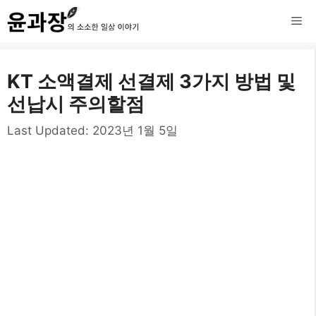
컨
메
텐
츠
뉴
KT 소액결제 선결제 3가지 방법 및
로
선납시 주의할점
건
Last Updated:
2023년 1월 5일
너
뛰
기