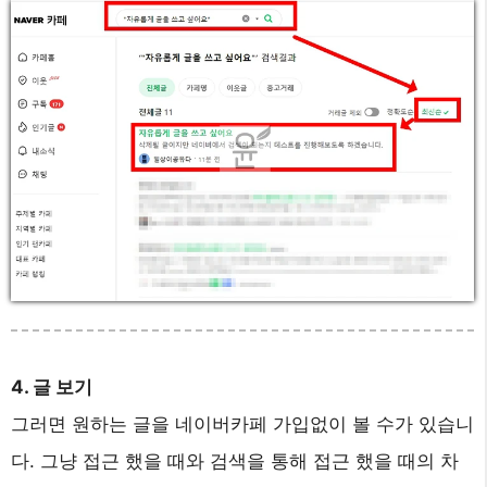
4. 글 보기
그러면 원하는 글을 네이버카페 가입없이 볼 수가 있습니
다. 그냥 접근 했을 때와 검색을 통해 접근 했을 때의 차