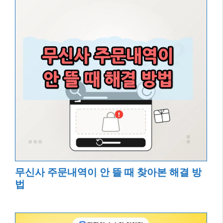
무신사 주문내역이 안 뜰 때 찾아본 해결 방
법