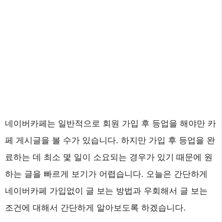
네이버카페는 일반적으로 회원 가입 후 등업을 해야만 카
페 게시글을 볼 수가 있습니다. 하지만 가입 후 등업을 완
료하는 데 최소 몇 일이 소요되는 경우가 있기 때문에 원
하는 글을 빠르게 보기가 어렵습니다. 오늘은 간단하게
네이버카페 가입없이 글 보는 방법과 우회해서 글 보는
조건에 대해서 간단하게 알아보도록 하겠습니다.