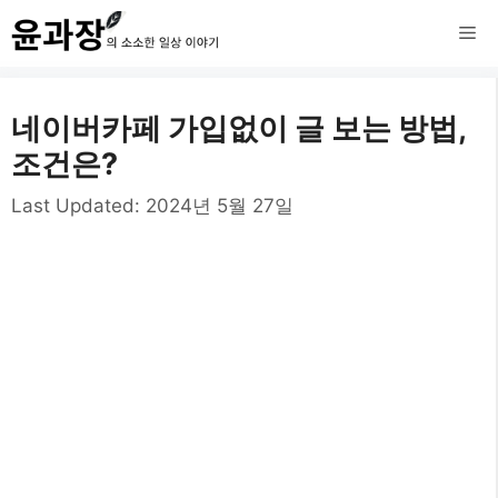
컨
메
텐
츠
뉴
네이버카페 가입없이 글 보는 방법,
로
조건은?
건
Last Updated:
2024년 5월 27일
너
뛰
기