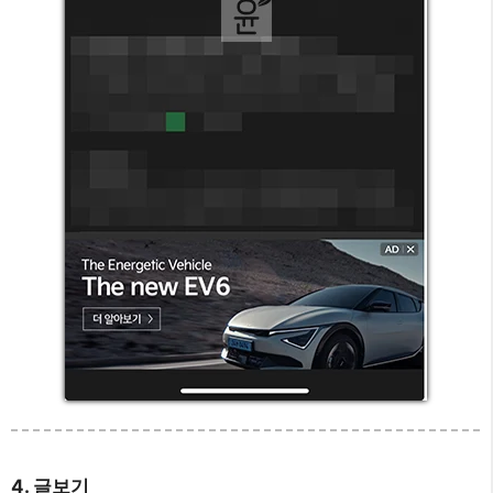
4. 글보기