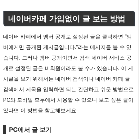
네이버카페 가입없이 글 보는 방법
네이버 카페에서 멤버 공개로 설정된 글을 클릭하면 “멤
버에게만 공개된 게시글입니다.”라는 메시지를 볼 수 있
습니다. 그러나 멤버 공개이면서 검색 네이버 서비스 공
개로 설정된 글은 비회원이라도 볼 수가 있습니다. 이 게
시글을 보기 위해서는 네이버 검색이나 네이버 카페 글
검색에서 제목을 입력하면 되는 간단하고 쉬운 방법으로
PC와 모바일 모두에서 사용할 수 있으니 보고 싶은 글이
있다면 이 방법을 참고해보세요.
PC에서 글 보기