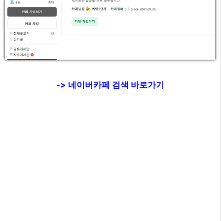
-> 네이버카페 검색 바로가기