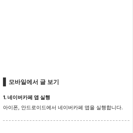
모바일에서 글 보기
1. 네이버카페 앱 실행
아이폰, 안드로이드에서 네이버카페 앱을 실행합니다.