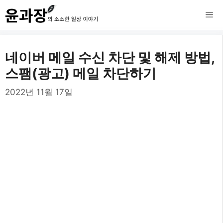
컨
메
텐
츠
뉴
네이버 메일 수신 차단 및 해제 방법,
로
스팸(광고) 메일 차단하기
건
2022년 11월 17일
너
뛰
기