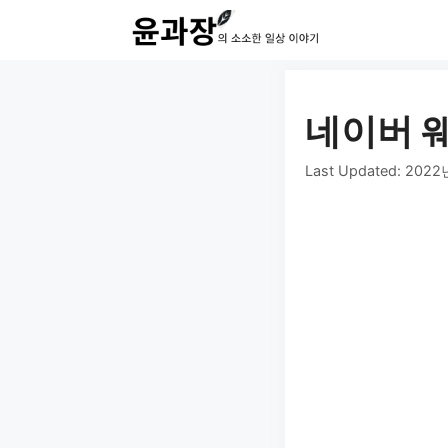
컨
텐
츠
로
네이버 
건
Last Updated:
2022
너
뛰
기