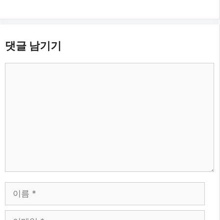
댓글 남기기
댓
글
이
름
이