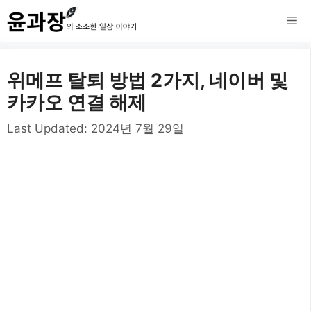
컨
메
텐
츠
뉴
위메프 탈퇴 방법 2가지, 네이버 및
로
카카오 연결 해제
건
Last Updated:
2024년 7월 29일
너
뛰
기