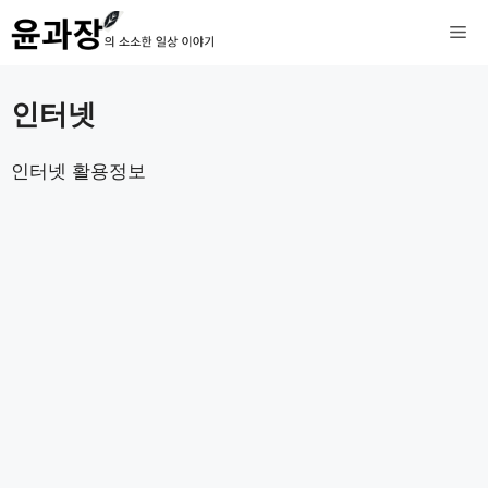
컨
메
텐
츠
뉴
인터넷
로
건
인터넷 활용정보
너
뛰
기