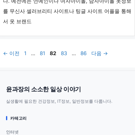
다. 예전에는 연예인이나 여자아이돌, 남자아이돌 옷정보
를 무신사 셀러브리티 사이트나 팅글 사이트 어플을 통해
서 옷 브랜드
페
페
페
페
페
←
이전
1
…
81
82
83
…
86
다음
→
이
이
이
이
이
지
지
지
지
지
윤과장의 소소한 일상 이야기
실생활에 필요한 건강정보, IT정보, 일반정보를 다룹니다.
카테고리
인터넷