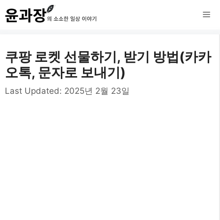
컨
메
텐
츠
뉴
쿠팡 로켓 선물하기, 받기 방법(카카
로
오톡, 문자로 보내기)
건
Last Updated:
2025년 2월 23일
너
뛰
기