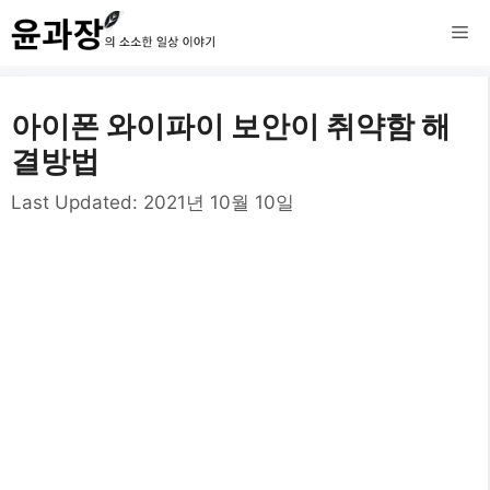
컨
메
텐
츠
뉴
아이폰 와이파이 보안이 취약함 해
로
결방법
건
Last Updated:
2021년 10월 10일
너
뛰
기