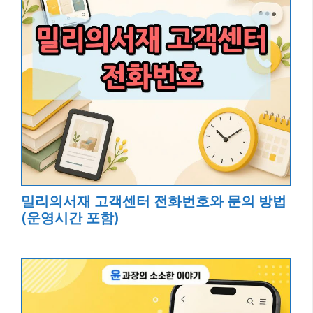
밀리의서재 고객센터 전화번호와 문의 방법
(운영시간 포함)