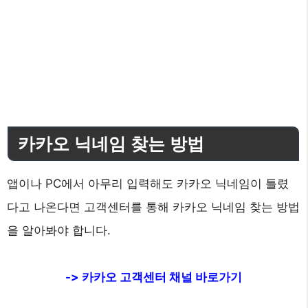
카카오 닉네임 찾는 방법
앱이나 PC에서 아무리 입력해도 카카오 닉네임이 틀렸
다고 나온다면 고객센터를 통해 카카오 닉네임 찾는 방법
을 알아봐야 합니다.
-> 카카오 고객센터 채널 바로가기