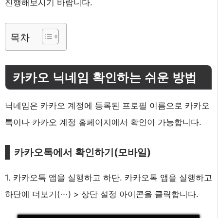
진행해보시기 바랍니다.
목차
카카오 닉네임 확인하는 쉬운 방법
닉네임은 카카오 계정에 등록된 프로필 이름으로 카카오
톡이나 카카오 계정 홈페이지에서 확인이 가능합니다.
카카오톡에서 확인하기(모바일)
1. 카카오톡 앱을 실행하고 하단. 카카오톡 앱을 실행하고
하단에 더보기(⋯) > 상단 설정 아이콘을 클릭합니다.