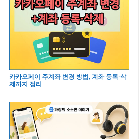
카카오페이 주계좌 변경 방법, 계좌 등록·삭
제까지 정리