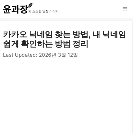
컨
메
텐
츠
뉴
카카오 닉네임 찾는 방법, 내 닉네임
로
쉽게 확인하는 방법 정리
건
Last Updated:
2026년 3월 12일
너
뛰
기