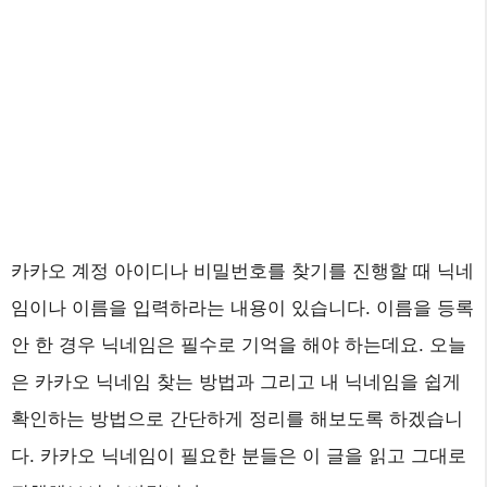
카카오 계정 아이디나 비밀번호를 찾기를 진행할 때 닉네
임이나 이름을 입력하라는 내용이 있습니다. 이름을 등록
안 한 경우 닉네임은 필수로 기억을 해야 하는데요. 오늘
은 카카오 닉네임 찾는 방법과 그리고 내 닉네임을 쉽게
확인하는 방법으로 간단하게 정리를 해보도록 하겠습니
다. 카카오 닉네임이 필요한 분들은 이 글을 읽고 그대로