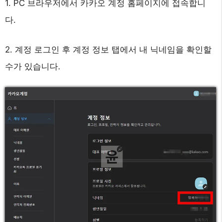
1. PC 브라우저에서 카카오 계정 홈페이지에 접속합니
다.
2. 계정 로그인 후 계정 정보 탭에서 내 닉네임을 확인할
수가 있습니다.