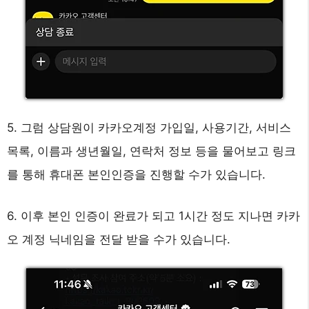
5. 그럼 상담원이 카카오계정 가입일, 사용기간, 서비스
목록, 이름과 생년월일, 연락처 정보 등을 물어보고 링크
를 통해 휴대폰 본인인증을 진행할 수가 있습니다.
6. 이후 본인 인증이 완료가 되고 1시간 정도 지나면 카카
오 계정 닉네임을 전달 받을 수가 있습니다.