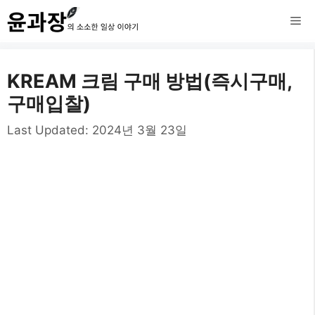
컨
메
텐
츠
뉴
KREAM 크림 구매 방법(즉시구매,
로
구매입찰)
건
Last Updated:
2024년 3월 23일
너
뛰
기