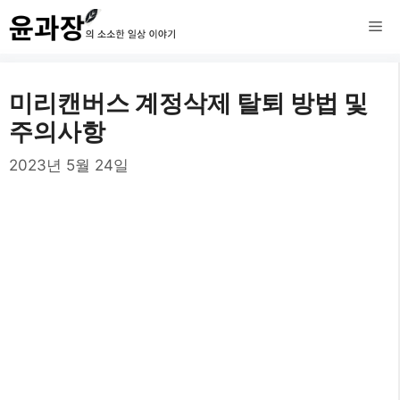
컨
메
텐
츠
뉴
미리캔버스 계정삭제 탈퇴 방법 및
로
주의사항
건
2023년 5월 24일
너
뛰
기