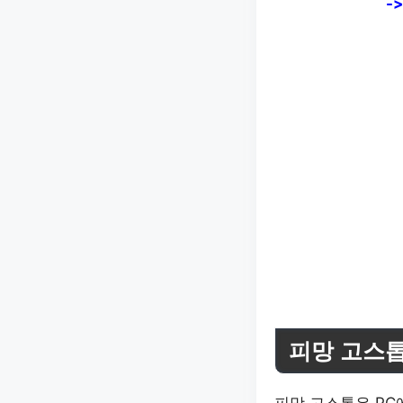
-
피망 고스톱