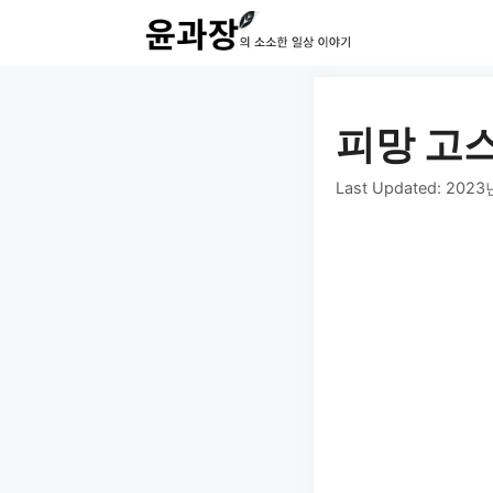
컨
텐
츠
로
피망 고스
건
Last Updated:
2023
너
뛰
기