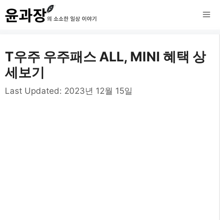
컨
메
텐
츠
뉴
T우주 우주패스 ALL, MINI 혜택 상
로
세보기
건
Last Updated:
2023년 12월 15일
너
뛰
기