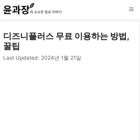
컨
메
텐
츠
뉴
디즈니플러스 무료 이용하는 방법,
로
꿀팁
건
Last Updated:
2024년 1월 21일
너
뛰
기