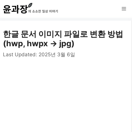
컨
메
텐
츠
뉴
한글 문서 이미지 파일로 변환 방법
로
(hwp, hwpx -> jpg)
건
Last Updated:
2025년 3월 6일
너
뛰
기