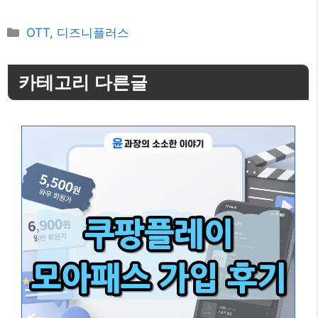
카
OTT
,
디즈니플러스
테
고
카테고리 다른글
리