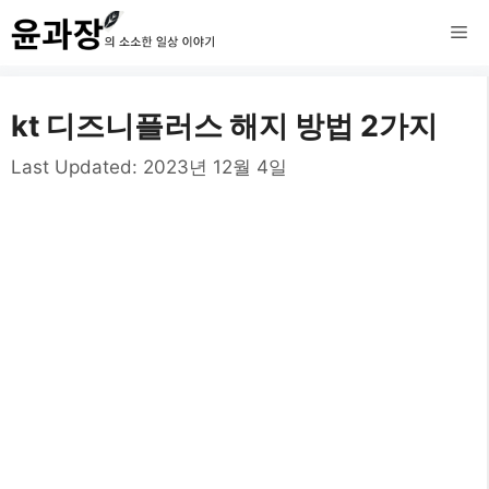
컨
메
텐
츠
뉴
kt 디즈니플러스 해지 방법 2가지
로
건
Last Updated:
2023년 12월 4일
너
뛰
기