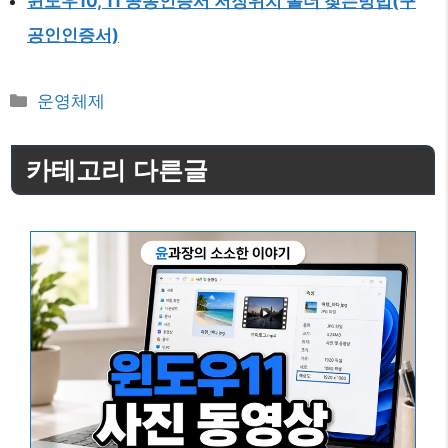
윈도우10, 11 공동인증서 저장위치 폴더 찾는방법(구
공인인증서)
카
운영체제
테
고
카테고리 다른글
리