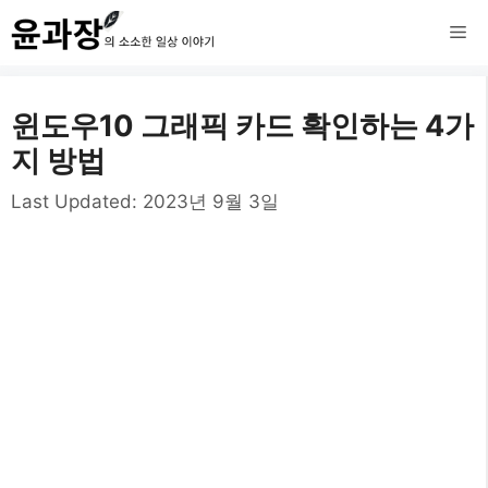
컨
메
텐
츠
뉴
윈도우10 그래픽 카드 확인하는 4가
로
지 방법
건
Last Updated:
2023년 9월 3일
너
뛰
기