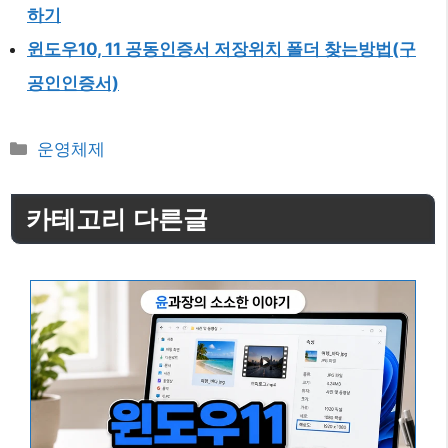
하기
윈도우10, 11 공동인증서 저장위치 폴더 찾는방법(구
공인인증서)
카
운영체제
테
고
카테고리 다른글
리